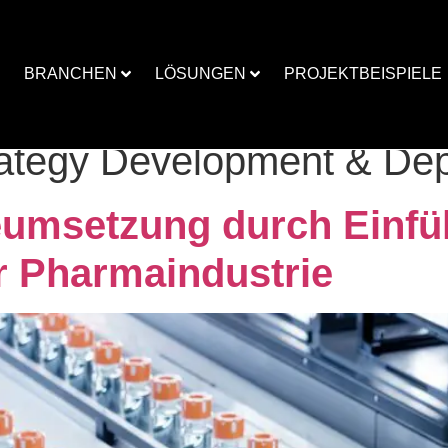
BRANCHEN
LÖSUNGEN
PROJEKTBEISPIELE
rategy Development & De
ieumsetzung durch Einf
r Pharmaindustrie