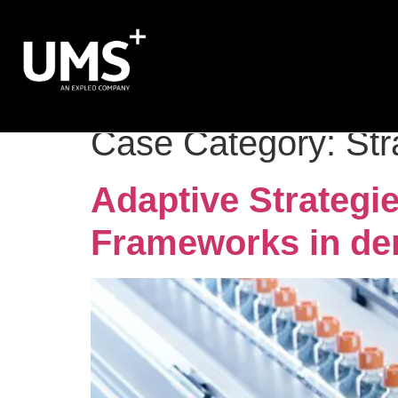
Case Category:
St
Adaptive Strateg
Frameworks in de