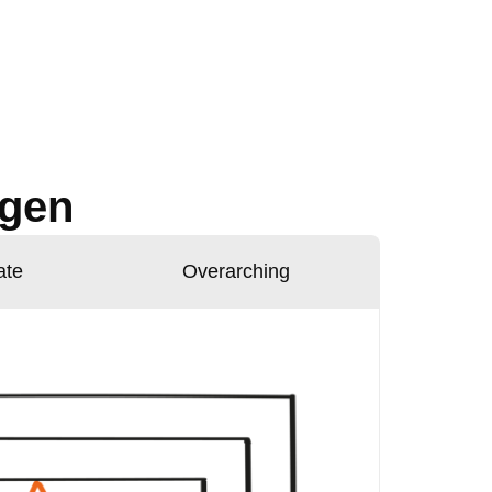
ngen
ate
Overarching