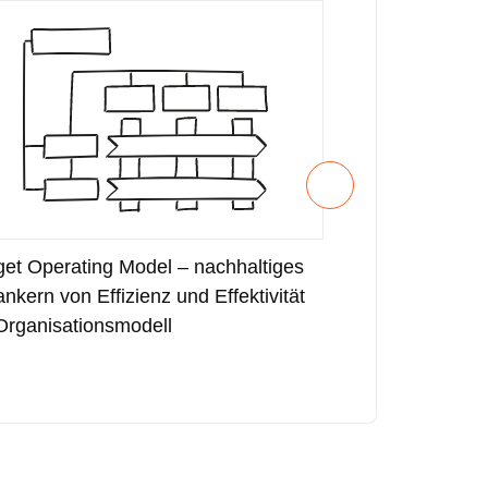
get Operating Model – nachhaltiges
Strategieentwi
ankern von Effizienz und Effektivität
verwirklichen d
Organisationsmodell
messbaren Erg