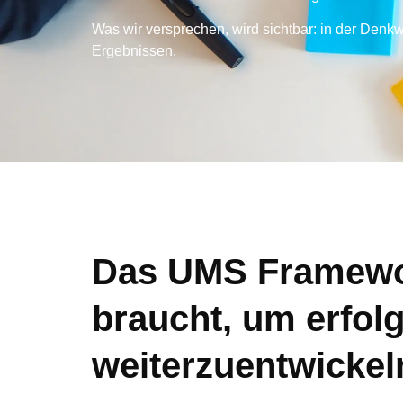
Was wir versprechen, wird sichtbar: in der Denkw
Ergebnissen. ​
Das UMS Framework
braucht, um erfolg
weiterzuentwickel