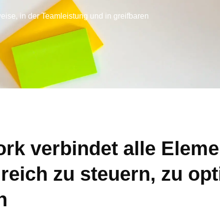
eise, in der Teamleistung und in greifbaren
 verbindet alle Elemen
reich zu steuern, zu op
n