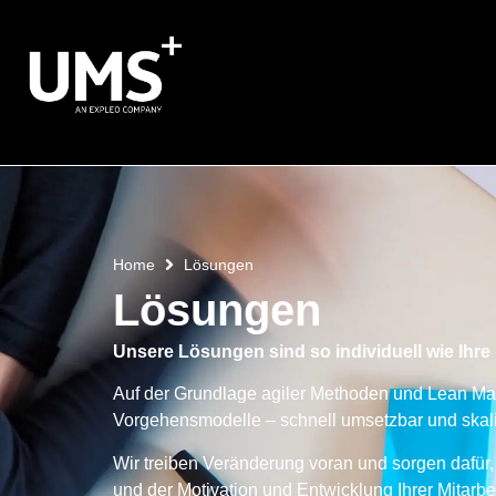
Home
Lösungen
Lösungen
Unsere Lösungen sind so individuell wie Ihr
Auf der Grundlage agiler Methoden und Lean Man
Vorgehensmodelle – schnell umsetzbar und skali
Wir treiben Veränderung voran und sorgen dafür,
und der Motivation und Entwicklung Ihrer Mitarbe