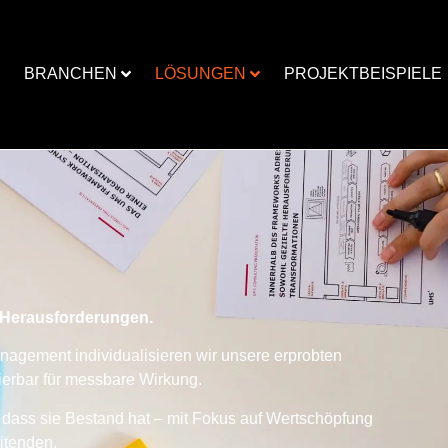
BRANCHEN
LÖSUNGEN
PROJEKTBEISPIELE
e Herausforderungen.
agement individualisieren wir unsere erprobten
erbar für messbare Wirkung.
 dass sie Bestand hat – mit Fokus auf Wertschöpfung
itenden.