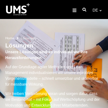
DE
Home
Lösungen
Lösungen
Unsere Lösungen sind so individuell wie Ihre
Herausforderungen.
Auf der Grundlage agiler Methoden und Lean
Management individualisieren wir unsere erprobten
Vorgehensmodelle – schnell umsetzbar und skalierbar
für messbare Wirkung.
Wir treiben Veränderung voran und sorgen dafür, dass
sie Bestand hat – mit Fokus auf Wertschöpfung und der
Motivation und Entwicklung Ihrer Mitarbeitenden.