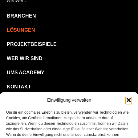
weltweit.
BRANCHEN
LÖSUNGEN
PROJEKTBEISPIELE
WER WIR SIND
UMS ACADEMY
KONTAKT
Einwilligung verwalten
KARRIERE
Um dir ein optimales Erlebnis zu bieten, verwenden wir Technologien wie
Cookies, um Geräteinformationen zu speichern und/oder darauf
DE
zuzugreifen. Wenn du diesen Technologien zustimmst, können wir Daten
wie das Surfverhalten oder eindeutige IDs auf dieser Website verarbeiten.
Wenn du deine Einwilligung nicht erteilst oder zurückziehst, können