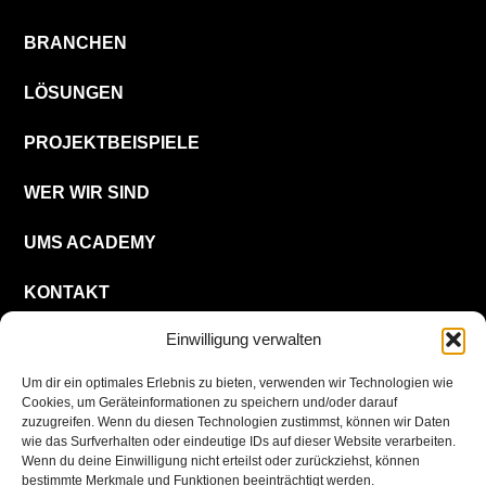
BRANCHEN
LÖSUNGEN
PROJEKTBEISPIELE
WER WIR SIND
UMS ACADEMY
KONTAKT
Einwilligung verwalten
KARRIERE
Um dir ein optimales Erlebnis zu bieten, verwenden wir Technologien wie
Cookies, um Geräteinformationen zu speichern und/oder darauf
DE
zuzugreifen. Wenn du diesen Technologien zustimmst, können wir Daten
wie das Surfverhalten oder eindeutige IDs auf dieser Website verarbeiten.
Wenn du deine Einwilligung nicht erteilst oder zurückziehst, können
bestimmte Merkmale und Funktionen beeinträchtigt werden.