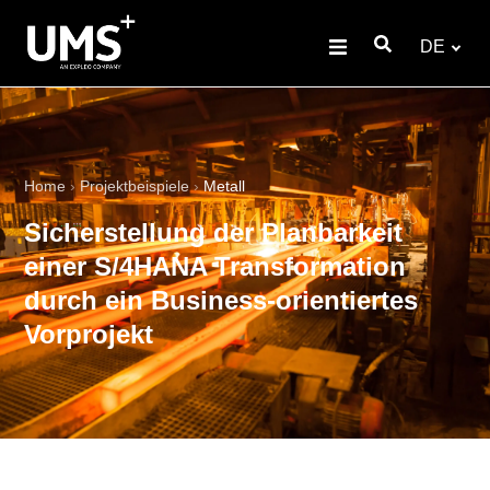
DE
Home
›
Projektbeispiele
›
Metall
Sicherstellung der Planbarkeit
einer S/4HANA Transformation
durch ein Business-orientiertes
Vorprojekt