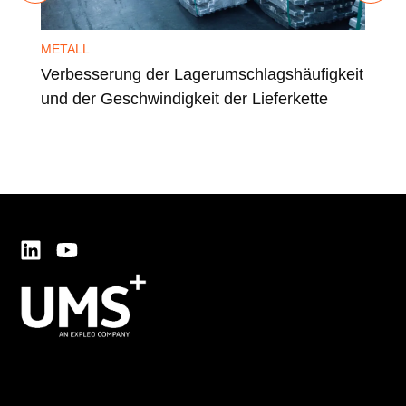
METALL
MET
Verbesserung der Lagerumschlagshäufigkeit
Ver
und der Geschwindigkeit der Lieferkette
Ren
Sta