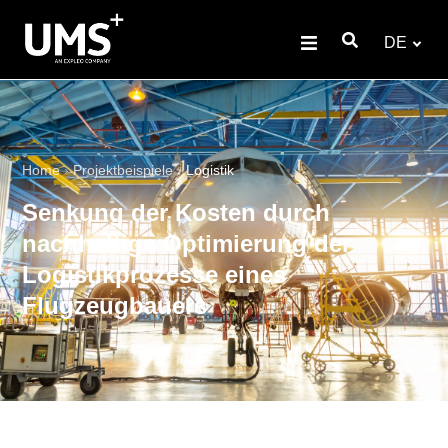
DE
Home
›
Projektbeispiele
›
Logistik
Senkung der Kosten durch
nachhaltige Optimierung der
Logistikprozesse eines
Flugzeugbauers